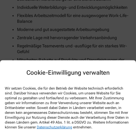
Individuelle Weiterbildungs- und Entwicklungsmöglichkeiten
Flexibles Arbeitszeitmodell für eine ausgewogene Work-Life-
Balance
Moderne und gut ausgestattete Arbeitsumgebung
Zentrale Lage mit hervorragender Verkehrsanbindung
Regelmäßige Teamevents und -ausflüge für ein starkes Wir-
Gefühl
Mitarbeiter-Rabatte auf Produkte und Dienstleistungen der
Apotheke
Cookie-Einwilligung verwalten
Unterstützung bei der Wohnungssuche oder Umzugskosten
(falls zutreffend)
Fortschrittliche Digitalisierungs- und Technologiestrategie
Wir setzen Cookies, die für den Betrieb der Website technisch erforderlich
sind. Darüber hinaus verwenden wir Cookies, um unsere Website für Sie
Gesundheits- und Fitnessangebote zur Stärkung des
optimal zu gestalten und fortlaufend zu verbessern. Mit Ihrer Zustimmung
körperlichen Wohlbefindens
geben wir Informationen zu Ihrer Verwendung unserer Website auch an
Drittanbieter weiter. Soweit dabei Daten in Ländern verarbeitet werden, in
denen kein angemessenes Datenschutzniveau besteht, stimmen Sie mit Ihrer
So können Sie sich bewerben
Einwilligung zur Nutzung dieser Dienste auch der Verarbeitung Ihrer Daten in
diesen Ländern gem. Artikel 49 Abs. 1 lit. a DSGVO zu. Weitere Informationen
können Sie unserer
Datenschutzerklärung
entnehmen.
E-Mail